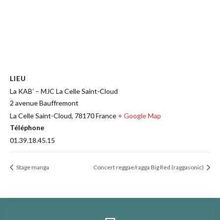
LIEU
La KAB’ – MJC La Celle Saint-Cloud
2 avenue Bauffremont
La Celle Saint-Cloud
,
78170
France
+ Google Map
Téléphone
01.39.18.45.15
Stage manga
Concert reggae/ragga Big Red (raggasonic)