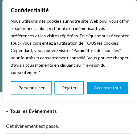
Confidentialité
Nous utilisons des cookies sur notre site Web pour vous offrir
Accueil
Activités & Inscriptions
Billetterie
l'expérience la plus pertinente en mémorisant vos
préférences et les visites répétées. En cliquant sur «Accepter
Événements
Studios
L’association
tout», vous consentez à l'utilisation de TOUS les cookies.
Cependant, vous pouvez visiter "Paramètres des cookies"
pour fournir un consentement contrôlé. Vous pouvez changer
La vie de La KAB’
Club
d'avis à tous moments en cliquant sur "révision du
consentement"
Personnaliser
Rejeter
Accepter tout
« Tous les Évènements
Cet évènement est passé.