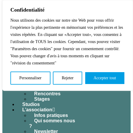
Confidentialité
Nous utilisons des cookies sur notre site Web pour vous offrir
l'expérience la plus pertinente en mémorisant vos préférences et les
Accueil
Activités & Inscriptions
visites répétées. En cliquant sur «Accepter tout», vous consentez à
Billetterie
l'utilisation de TOUS les cookies. Cependant, vous pouvez visiter
Événements
"Paramètres des cookies" pour fournir un consentement contrôlé.
Tous les
Vous pouvez changer d'avis à tous moments en cliquant sur
événements
Concerts
"révision du consentement"
Expositions
Jeune public
Théâtre
Personnaliser
Rejeter
Accepter tout
Conférences
Atelier cuisine
Rencontres
Stages
Studios
L’association
Infos pratiques
Qui sommes nous
?
Newsletter