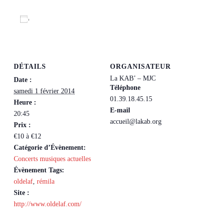
Ajouter au calendrier
DÉTAILS
ORGANISATEUR
La KAB’ – MJC
Date :
Téléphone
samedi 1 février 2014
01.39.18.45.15
Heure :
E-mail
20:45
accueil@lakab.org
Prix :
€10 à €12
Catégorie d’Évènement:
Concerts musiques actuelles
Évènement Tags:
oldelaf
,
rémila
Site :
http://www.oldelaf.com/