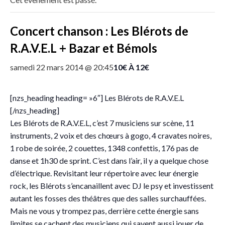
Concert chanson : Les Blérots de
R.A.V.E.L + Bazar et Bémols
10€ À 12€
samedi 22 mars 2014 @ 20:45
[nzs_heading heading= »6″] Les Blérots de R.A.V.E.L
[/nzs_heading]
Les Blérots de R.A.V.E.L, c’est 7 musiciens sur scène, 11
instruments, 2 voix et des chœurs à gogo, 4 cravates noires,
1 robe de soirée, 2 couettes, 1348 confettis, 176 pas de
danse et 1h30 de sprint. C’est dans l’air, il y a quelque chose
d’électrique. Revisitant leur répertoire avec leur énergie
rock, les Blérots s’encanaillent avec DJ le psy et investissent
autant les fosses des théâtres que des salles surchauffées.
Mais ne vous y trompez pas, derrière cette énergie sans
limites se cachent des musiciens qui savent aussi jouer de