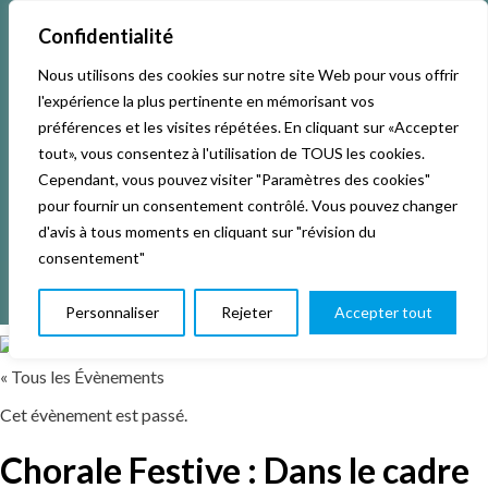
Confidentialité
Nous utilisons des cookies sur notre site Web pour vous offrir
Accueil
Activités & Inscriptions
Billetterie
l'expérience la plus pertinente en mémorisant vos
préférences et les visites répétées. En cliquant sur «Accepter
Événements
Studios
L’association
tout», vous consentez à l'utilisation de TOUS les cookies.
Cependant, vous pouvez visiter "Paramètres des cookies"
pour fournir un consentement contrôlé. Vous pouvez changer
La vie de La KAB’
Club
d'avis à tous moments en cliquant sur "révision du
consentement"
Personnaliser
Rejeter
Accepter tout
« Tous les Évènements
Cet évènement est passé.
Chorale Festive : Dans le cadre