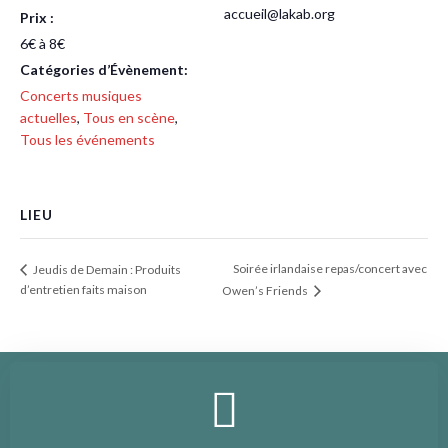
accueil@lakab.org
Prix :
6€ à 8€
Catégories d’Évènement:
Concerts musiques
actuelles
,
Tous en scène
,
Tous les événements
LIEU
Soirée irlandaise repas/concert avec
Jeudis de Demain : Produits
d’entretien faits maison
Owen’s Friends