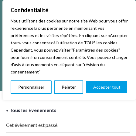
Confidentialité
Nous utilisons des cookies sur notre site Web pour vous offrir
Accueil
Activités & Inscriptions
Billetterie
l'expérience la plus pertinente en mémorisant vos
préférences et les visites répétées. En cliquant sur «Accepter
Événements
Studios
L’association
tout», vous consentez à l'utilisation de TOUS les cookies.
Cependant, vous pouvez visiter "Paramètres des cookies"
pour fournir un consentement contrôlé. Vous pouvez changer
La vie de La KAB’
Club
d'avis à tous moments en cliquant sur "révision du
consentement"
Personnaliser
Rejeter
Accepter tout
« Tous les Évènements
Cet évènement est passé.