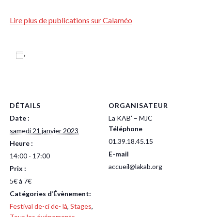
Lire plus de publications sur Calaméo
Ajouter au calendrier
DÉTAILS
ORGANISATEUR
Date :
La KAB’ – MJC
Téléphone
samedi 21 janvier 2023
01.39.18.45.15
Heure :
E-mail
14:00 - 17:00
accueil@lakab.org
Prix :
5€ à 7€
Catégories d’Évènement:
Festival de-ci de- là
,
Stages
,
Tous les événements