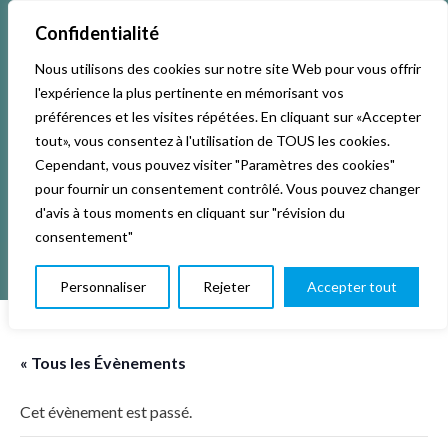
Confidentialité
Nous utilisons des cookies sur notre site Web pour vous offrir
Accueil
Activités & Inscriptions
Billetterie
l'expérience la plus pertinente en mémorisant vos
préférences et les visites répétées. En cliquant sur «Accepter
Événements
Studios
L’association
tout», vous consentez à l'utilisation de TOUS les cookies.
Cependant, vous pouvez visiter "Paramètres des cookies"
pour fournir un consentement contrôlé. Vous pouvez changer
La vie de La KAB’
Club
d'avis à tous moments en cliquant sur "révision du
consentement"
Personnaliser
Rejeter
Accepter tout
« Tous les Évènements
Cet évènement est passé.