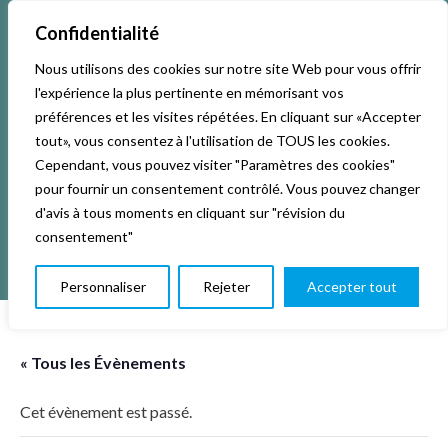
Confidentialité
Nous utilisons des cookies sur notre site Web pour vous offrir
Accueil
Activités & Inscriptions
Billetterie
l'expérience la plus pertinente en mémorisant vos
préférences et les visites répétées. En cliquant sur «Accepter
Événements
Studios
L’association
tout», vous consentez à l'utilisation de TOUS les cookies.
Cependant, vous pouvez visiter "Paramètres des cookies"
pour fournir un consentement contrôlé. Vous pouvez changer
La vie de La KAB’
Club
d'avis à tous moments en cliquant sur "révision du
consentement"
Personnaliser
Rejeter
Accepter tout
« Tous les Évènements
Cet évènement est passé.