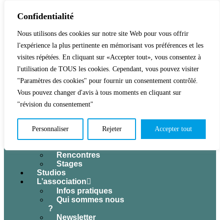
Confidentialité
Nous utilisons des cookies sur notre site Web pour vous offrir
l'expérience la plus pertinente en mémorisant vos préférences et les
Accueil
Activités & Inscriptions
visites répétées. En cliquant sur «Accepter tout», vous consentez à
Billetterie
l'utilisation de TOUS les cookies. Cependant, vous pouvez visiter
Événements
"Paramètres des cookies" pour fournir un consentement contrôlé.
Tous les
Vous pouvez changer d'avis à tous moments en cliquant sur
événements
Concerts
"révision du consentement"
Expositions
Jeune public
Théâtre
Personnaliser
Rejeter
Accepter tout
Conférences
Atelier cuisine
Rencontres
Stages
Studios
L’association
Infos pratiques
Qui sommes nous
?
Newsletter