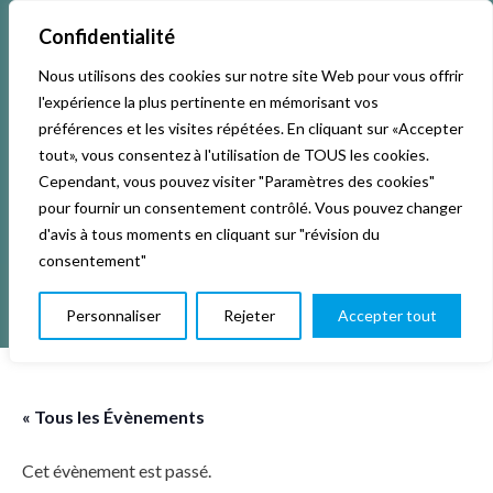
Confidentialité
Nous utilisons des cookies sur notre site Web pour vous offrir
Accueil
Activités & Inscriptions
Billetterie
l'expérience la plus pertinente en mémorisant vos
préférences et les visites répétées. En cliquant sur «Accepter
Événements
Studios
L’association
tout», vous consentez à l'utilisation de TOUS les cookies.
Cependant, vous pouvez visiter "Paramètres des cookies"
pour fournir un consentement contrôlé. Vous pouvez changer
La vie de La KAB’
Club
d'avis à tous moments en cliquant sur "révision du
consentement"
Personnaliser
Rejeter
Accepter tout
« Tous les Évènements
Cet évènement est passé.