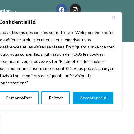
ation
Confidentialité
Nous utilisons des cookies sur notre site Web pour vous offrir
l'expérience la plus pertinente en mémorisant vos
préférences et les visites répétées. En cliquant sur «Accepter
tout», vous consentez à l'utilisation de TOUS les cookies.
Cependant, vous pouvez visiter "Paramètres des cookies"
pour fournir un consentement contrôlé. Vous pouvez changer
ent l’envie de faire une action ensemble, de manière solidaire.
d'avis à tous moments en cliquant sur "révision du
consentement"
Photo
Personnaliser
Rejeter
Accepter tout