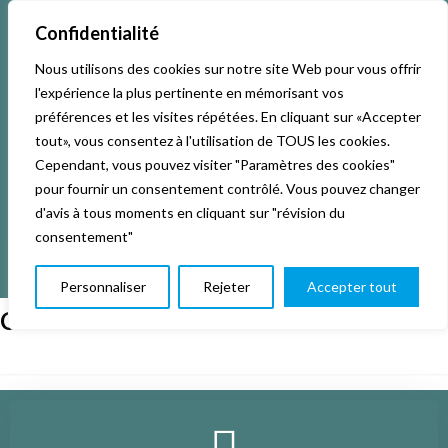
Confidentialité
Nous utilisons des cookies sur notre site Web pour vous offrir
Accueil
Activités & Inscriptions
Billetterie
l'expérience la plus pertinente en mémorisant vos
préférences et les visites répétées. En cliquant sur «Accepter
Événements
Studios
L’association
tout», vous consentez à l'utilisation de TOUS les cookies.
Cependant, vous pouvez visiter "Paramètres des cookies"
pour fournir un consentement contrôlé. Vous pouvez changer
La vie de La KAB’
Club
d'avis à tous moments en cliquant sur "révision du
consentement"
Personnaliser
Rejeter
Accepter tout
Calendar