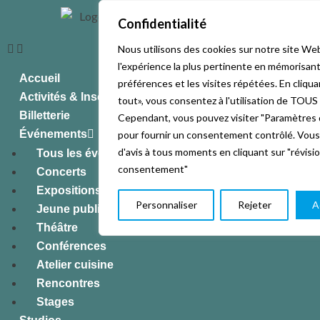
Confidentialité
Nous utilisons des cookies sur notre site Web
l'expérience la plus pertinente en mémorisan
Accueil
préférences et les visites répétées. En cliqu
Activités & Inscriptions
tout», vous consentez à l'utilisation de TOUS 
Billetterie
Cependant, vous pouvez visiter "Paramètres 
Événements
pour fournir un consentement contrôlé. Vou
d'avis à tous moments en cliquant sur "révisi
Tous les événements
consentement"
Concerts
Expositions
Personnaliser
Rejeter
A
Jeune public
Théâtre
Conférences
Atelier cuisine
Rencontres
Stages