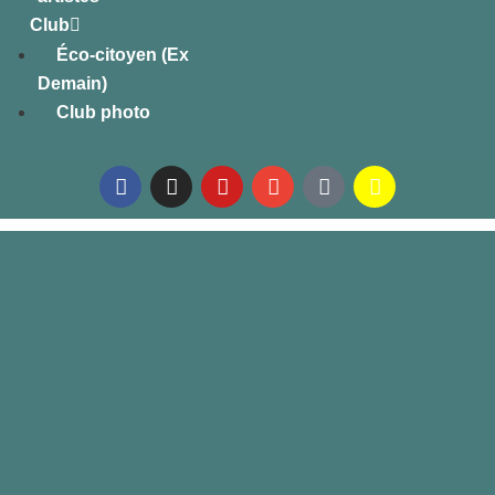
Club
Éco-citoyen (Ex
Demain)
Club photo
Bien-être
S’offrir un moment à soi… pour se relaxer ou se tonifier. Les activités de
bien-être offrent la possibilité de se régénérer. Quel que soit votre âge,
votre forme physique, l’une de ces activités est faite pour vous…. Un
moment de détente en toute convivialité !
Hygiène : un tapis en mousse, une serviette en éponge et des chaussures
propres sont obligatoires pour les activités bien-être. Pour le postural ball, un
ballon spécifique de 65 cm est demandé.