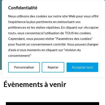
Confidentialité
Nous utilisons des cookies sur notre site Web pour vous offrir
Accueil
Activités & Inscriptions
Billetterie
l'expérience la plus pertinente en mémorisant vos
préférences et les visites répétées. En cliquant sur «Accepter
Événements
Studios
L’association
tout», vous consentez à l'utilisation de TOUS les cookies.
Cependant, vous pouvez visiter "Paramètres des cookies"
pour fournir un consentement contrôlé. Vous pouvez changer
La vie de La KAB’
Club
d'avis à tous moments en cliquant sur "révision du
consentement"
Personnaliser
Rejeter
Accepter tout
Évènements à venir