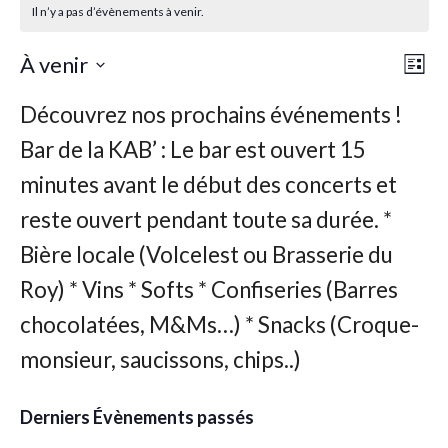
Il n’y a pas d’évènements à venir.
Nav
Nav
À venir
Liste
de
par
Sélectionnez
vu
une
con
Év
date.
Derniers Évènements passés