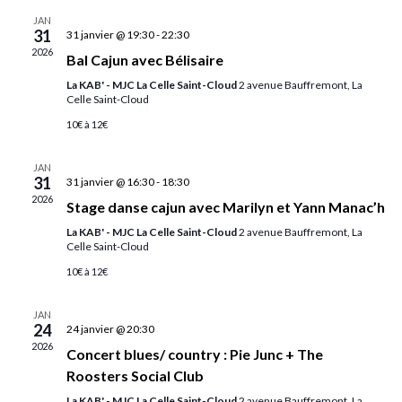
JAN
31
31 janvier @ 19:30
-
22:30
2026
Bal Cajun avec Bélisaire
La KAB' - MJC La Celle Saint-Cloud
2 avenue Bauffremont, La
Celle Saint-Cloud
10€ à 12€
JAN
31
31 janvier @ 16:30
-
18:30
2026
Stage danse cajun avec Marilyn et Yann Manac’h
La KAB' - MJC La Celle Saint-Cloud
2 avenue Bauffremont, La
Celle Saint-Cloud
10€ à 12€
JAN
24
24 janvier @ 20:30
2026
Concert blues/ country : Pie Junc + The
Roosters Social Club
La KAB' - MJC La Celle Saint-Cloud
2 avenue Bauffremont, La