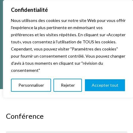
Confidentialité
Nous utilisons des cookies sur notre site Web pour vous offrir
Accueil
Activités & Inscriptions
Billetterie
l'expérience la plus pertinente en mémorisant vos
préférences et les visites répétées. En cliquant sur «Accepter
Événements
Studios
L’association
tout», vous consentez à l'utilisation de TOUS les cookies.
Cependant, vous pouvez visiter "Paramètres des cookies"
pour fournir un consentement contrôlé. Vous pouvez changer
La vie de La KAB’
Club
d'avis à tous moments en cliquant sur "révision du
consentement"
Personnaliser
Rejeter
Accepter tout
Conférence