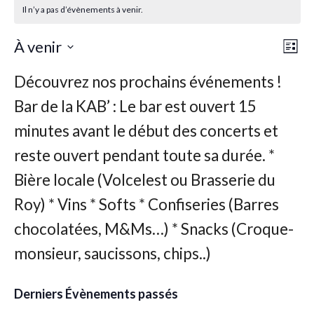
Il n’y a pas d’évènements à venir.
Nav
Nav
À venir
Liste
de
par
Sélectionnez
vu
une
con
Év
date.
Derniers Évènements passés