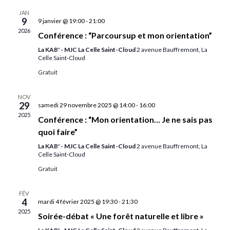
JAN
9
9 janvier @ 19:00
-
21:00
2026
Conférence : “Parcoursup et mon orientation”
La KAB' - MJC La Celle Saint-Cloud
2 avenue Bauffremont, La
Celle Saint-Cloud
Gratuit
NOV
29
samedi 29 novembre 2025 @ 14:00
-
16:00
2025
Conférence : “Mon orientation… Je ne sais pas
quoi faire”
La KAB' - MJC La Celle Saint-Cloud
2 avenue Bauffremont, La
Celle Saint-Cloud
Gratuit
FÉV
4
mardi 4 février 2025 @ 19:30
-
21:30
2025
Soirée-débat « Une forêt naturelle et libre »