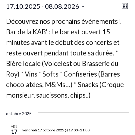
Nav
Nav
17.10.2025
 - 
08.08.2026
Liste
de
par
Sélectionnez
vu
une
con
Év
date.
octobre 2025
VEN
vendredi 17 octobre 2025 @ 19:00
-
21:00
17