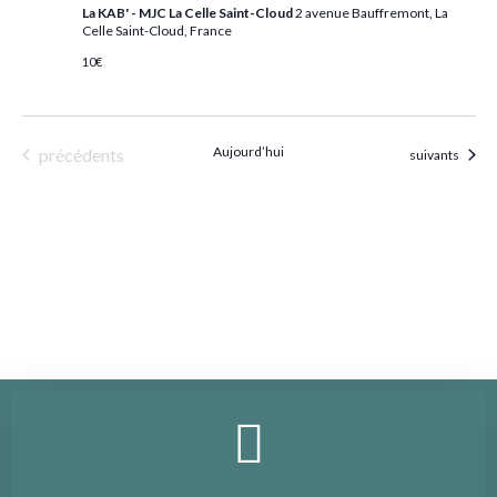
La KAB' - MJC La Celle Saint-Cloud
2 avenue Bauffremont, La
Celle Saint-Cloud, France
10€
Évènements
Aujourd’hui
précédents
Évènements
suivants
S’abonner au calendrier